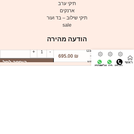
תיקי ערב
ארנקים
תיקי שילוב – בד ועור
sale
הודעה מהירה
תיק צד מעור עם
קפלים לערב –
695.00
₪
בטקסטורת נחש
הוספה לסל
ראשי
טלפון
פנו אלינו
שתפו