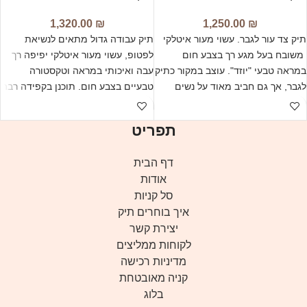
1,320.00
₪
1,250.00
₪
תיק צד עור לגבר. עשוי מעור איטלקי
תיק עבודה גדול מתאים לנשיאת
ת
משובח בעל מגע רך בצבע חום
לפטופ, עשוי מעור איטלקי יפיפה רך
מ
במראה טבעי "יוזד". עוצב במקור כתיק
עבה ואיכותי במראה וטקסטורה
י
לגבר, אך גם חביב מאוד על נשים
טבעיים בצבע חום. תוכנן בקפידה רבה
חובבות פונקציונליות וניקיון עיצובי. עם
עד הפרט הכי קטן!
תאים חיצוניים וסגירת רוכסן וקלפה.
תפריט
דף הבית
אודות
סל קניות
איך בוחרים תיק
יצירת קשר
לקוחות ממליצים
מדיניות רכישה
קניה מאובטחת
בלוג