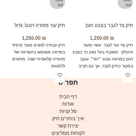
Sold
Sold
out
out
תיק צד לגבר בצבע חום
תיק עור מזוודה וינטג' גדול
1,250.00
₪
1,250.00
₪
תיק צד עור לגבר. עשוי מעור
תיק עבודה לנשים מעור מיוחד
איטלקי משובח בעל מגע רך בצבע
במראה משומש בהשראה של
חום במראה טבעי "יוזד". עוצב
מזוודה קלאסית ישנה. מתאים
במקור כתיק לגבר, אך גם חביב
ללפטופ.
מאוד על נשים חובבות
פונקציונליות וניקיון עיצובי. עם
תפריט
תאים חיצוניים וסגירת רוכסן
וקלפה.
דף הבית
אודות
סל קניות
איך בוחרים תיק
יצירת קשר
לקוחות ממליצים