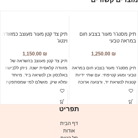
תיק מסנג'ר מעור בצבע חום
תיק צד קטן מעור מעוצב כמזוודה
במראה טבעי
וינטג'
1,150.00
₪
1,250.00
₪
תיק צד קטן מעוצב בהשראה של
תיק מסנג'ר מעור בצבע חום במראה
מזוודה קלאסית ישנה. ניתן ללבישה
טבעי ומגע קטיפתי. עם שתי ידיות
באלכסון וכן לנשיאה ביד. מיוחד
קטנות לנשיאת יד, ורצועה ארוכה
ומלא שיק. מושלם למי שמסתפקת
לבישה באלכסון. עם עם שפע תאים
בתיק קטן.
חיצוניים ופנימיים. פונקציונלי, נוח
ומלא שיק.
תפריט
דף הבית
אודות