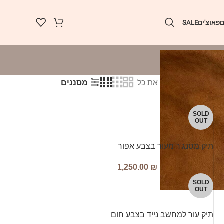
ם
פאוצ'ים
SALE
מסננים
ג
9
24
36
את כל
SOLD
OUT
תיק מסנג'ר מעור בצבע אפור
1,250.00
₪
SOLD
OUT
תיק עור למחשב נייד בצבע חום