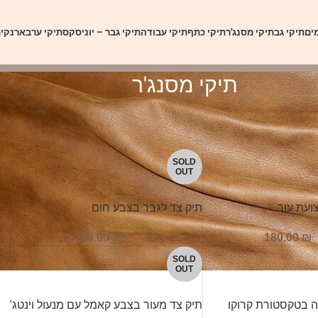
ים
תיקי גב
תיקי מסנג'ר
תיקי כתף
תיקי עבודה
תיקי גבר – יוניסקס
תיקי ערב
ארנקי
תיקי מסנג'ר
הצ
SOLD
OUT
ועת עור
תיק צד לגבר בצבע חום
1,250.00
₪
180.00
₪
SOLD
OUT
ה בטקסטורת קרוקו
תיק צד מעור בצבע קאמל עם מנעול וינטג'