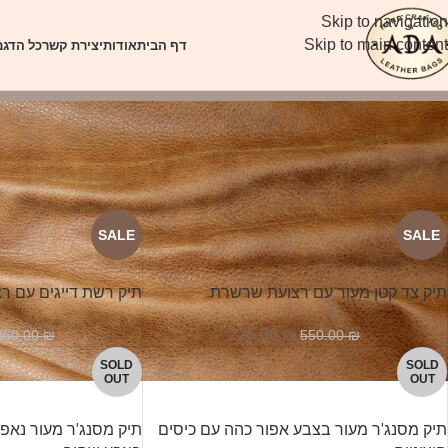
Skip to navigation
דף הבית
אודות
יצירת קשר
כל הדגמ
Skip to main content
עמוד הבית
תיקי מסנג'ר
עמוד 3
SALE
SALE
תיק צד קטן מעור עם רצועת שרשרת
תיק רשת דייגים עם רצ
225.00
₪
360.00
₪
550.00
₪
SOLD
SOLD
OUT
OUT
תיק מסנג'ר מעור בצבע אפור כהה עם כיסים
תיק מסנג'ר מעור נאפ